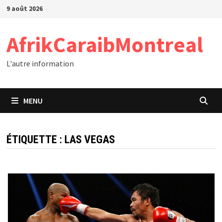
Passer
9 août 2026
au
contenu
AfrikCaraibMontreal
L'autre information
MENU
ÉTIQUETTE :
LAS VEGAS