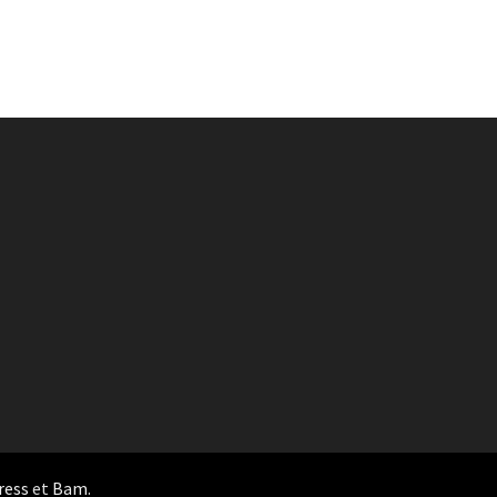
ress
et
Bam
.