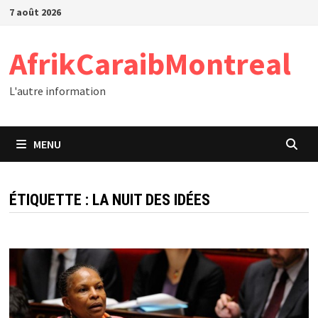
Passer
7 août 2026
au
contenu
AfrikCaraibMontreal
L'autre information
MENU
ÉTIQUETTE :
LA NUIT DES IDÉES