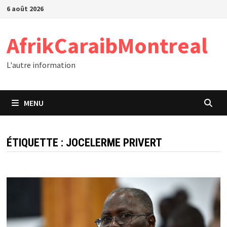
Passer
6 août 2026
au
contenu
AfrikCaraibMontreal
L'autre information
MENU
ÉTIQUETTE :
JOCELERME PRIVERT