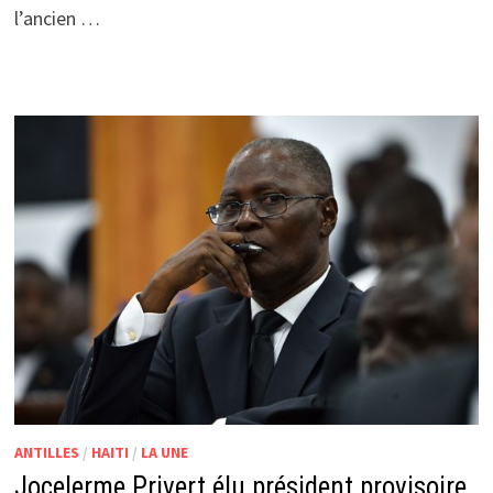
l’ancien …
ANTILLES
/
HAITI
/
LA UNE
Jocelerme Privert élu président provisoire