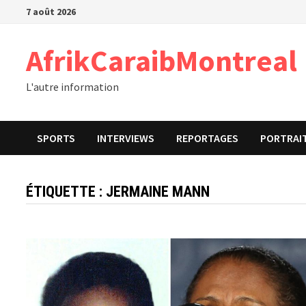
Passer
7 août 2026
au
contenu
AfrikCaraibMontreal
L'autre information
SPORTS
INTERVIEWS
REPORTAGES
PORTRAI
ÉTIQUETTE :
JERMAINE MANN