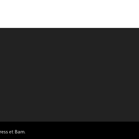
ress
et
Bam
.