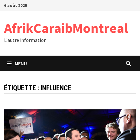
Passer
6 août 2026
au
contenu
AfrikCaraibMontreal
L'autre information
MENU
ÉTIQUETTE :
INFLUENCE