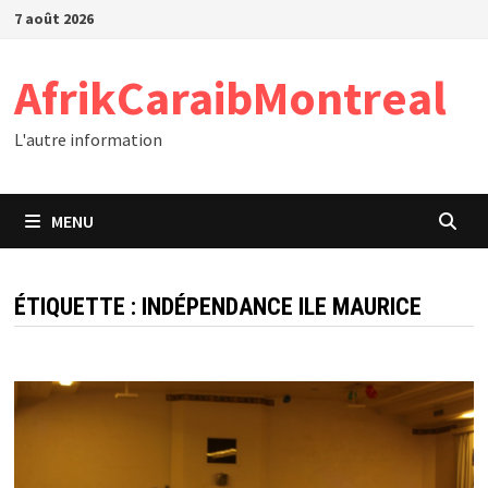
Passer
7 août 2026
au
contenu
AfrikCaraibMontreal
L'autre information
MENU
ÉTIQUETTE :
INDÉPENDANCE ILE MAURICE