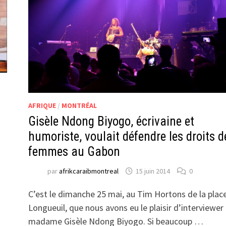
AFRIQUE
/
MONTRÉAL
Gisèle Ndong Biyogo, écrivaine et
humoriste, voulait défendre les droits d
femmes au Gabon
par
afrikcaraibmontreal
15 juin 2014
0
u
C’est le dimanche 25 mai, au Tim Hortons de la plac
Longueuil, que nous avons eu le plaisir d’interviewer
madame Gisèle Ndong Biyogo. Si beaucoup …