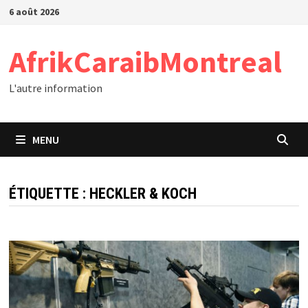
Passer
6 août 2026
au
contenu
AfrikCaraibMontreal
L'autre information
MENU
ÉTIQUETTE :
HECKLER & KOCH