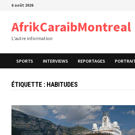
Passer
6 août 2026
au
contenu
AfrikCaraibMontreal
L'autre information
SPORTS
INTERVIEWS
REPORTAGES
PORTRAI
ÉTIQUETTE :
HABITUDES