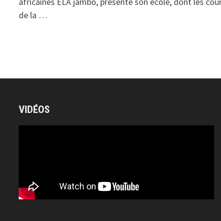
africaines ELA jambo, présente son école, dont les cou
de la …
VIDÉOS