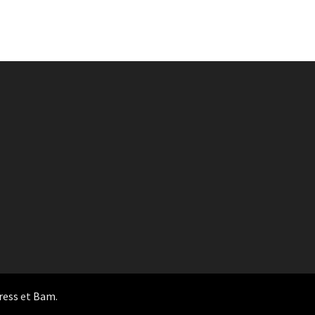
ress
et
Bam
.