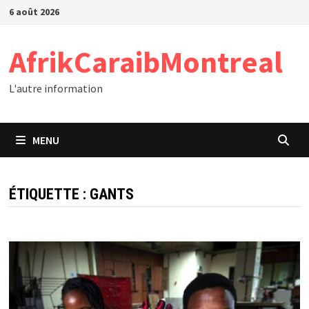
Passer
6 août 2026
au
contenu
AfrikCaraibMontreal
L'autre information
MENU
ÉTIQUETTE :
GANTS