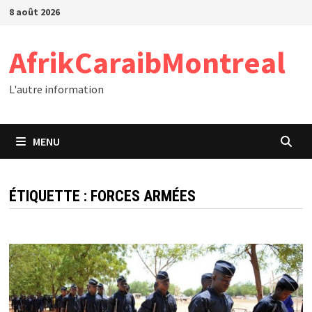
Passer
8 août 2026
au
contenu
AfrikCaraibMontreal
L'autre information
MENU
ÉTIQUETTE :
FORCES ARMÉES