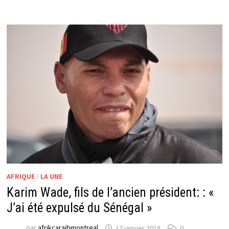
AFRIQUE
/
LA UNE
Karim Wade, fils de l’ancien président: : «
J’ai été expulsé du Sénégal »
par
afrikcaraibmontreal
17 janvier 2018
0