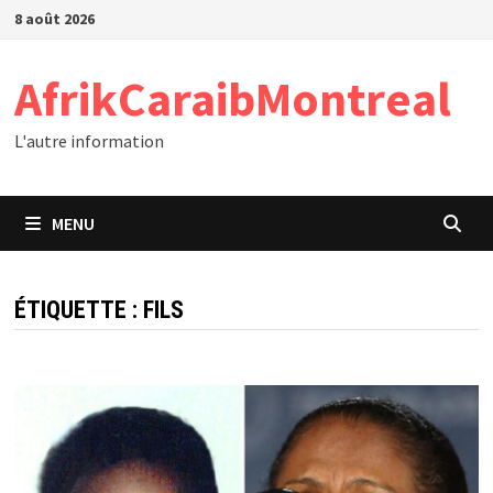
Passer
8 août 2026
au
contenu
AfrikCaraibMontreal
L'autre information
MENU
ÉTIQUETTE :
FILS