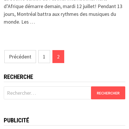
d’Afrique démarre demain, mardi 12 juillet! Pendant 13
jours, Montréal battra aux rythmes des musiques du
monde. Les …
Pagination
Précédent
1
2
des
publications
RECHERCHE
Rechercher :
PUBLICITÉ