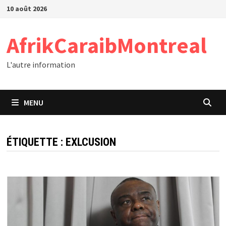
Passer
10 août 2026
au
contenu
AfrikCaraibMontreal
L'autre information
MENU
ÉTIQUETTE :
EXLCUSION