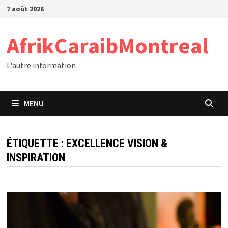
Passer
7 août 2026
au
contenu
AfrikCaraibMontreal
L'autre information
MENU
ÉTIQUETTE :
EXCELLENCE VISION &
INSPIRATION