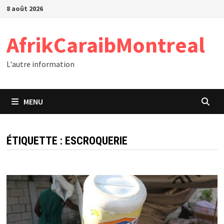
Passer
8 août 2026
au
contenu
AfrikCaraibMontreal
L'autre information
MENU
ÉTIQUETTE :
ESCROQUERIE