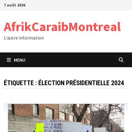
Passer
7 août 2026
au
contenu
AfrikCaraibMontreal
L'autre information
MENU
ÉTIQUETTE :
ÉLECTION PRÉSIDENTIELLE 2024