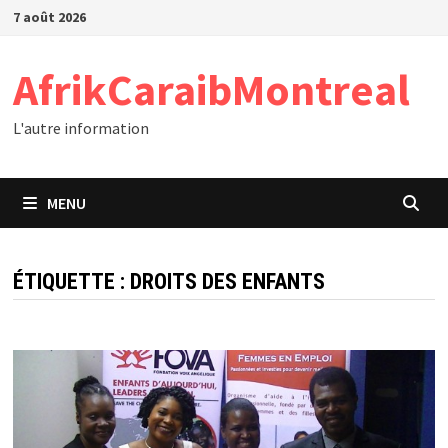
Passer
7 août 2026
au
contenu
AfrikCaraibMontreal
L'autre information
MENU
ÉTIQUETTE :
DROITS DES ENFANTS