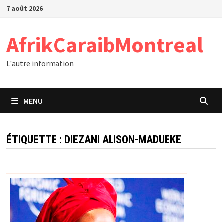
Passer
7 août 2026
au
contenu
AfrikCaraibMontreal
L'autre information
MENU
ÉTIQUETTE :
DIEZANI ALISON-MADUEKE