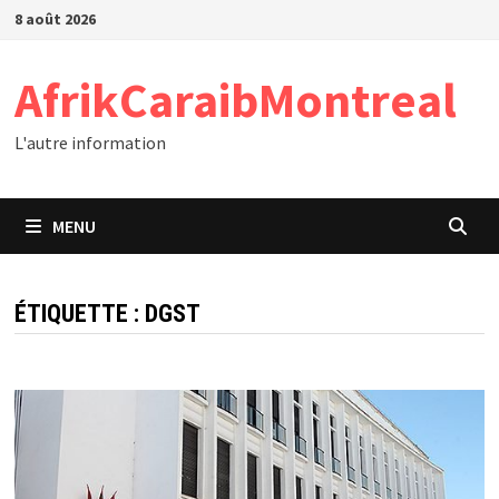
Passer
8 août 2026
au
contenu
AfrikCaraibMontreal
L'autre information
MENU
ÉTIQUETTE :
DGST