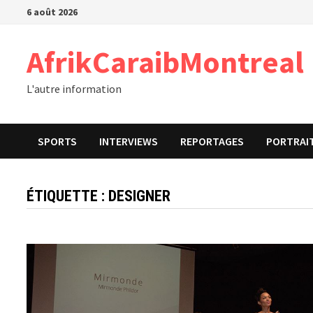
Passer
6 août 2026
au
contenu
AfrikCaraibMontreal
L'autre information
SPORTS
INTERVIEWS
REPORTAGES
PORTRAI
ÉTIQUETTE :
DESIGNER