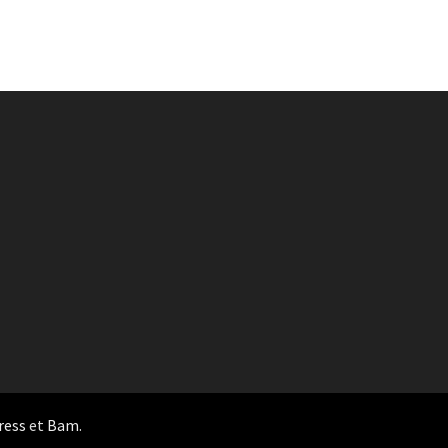
ress
et
Bam
.