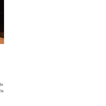
de
 le