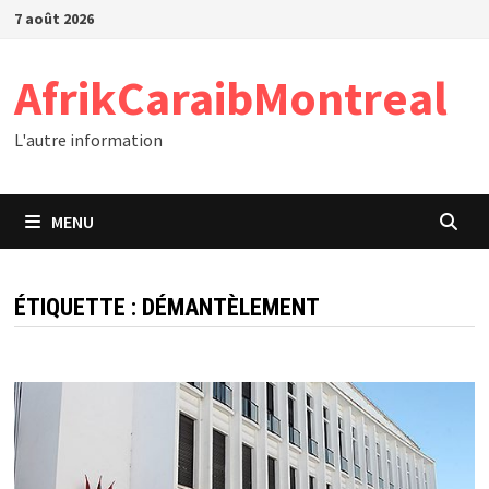
Passer
7 août 2026
au
contenu
AfrikCaraibMontreal
L'autre information
MENU
ÉTIQUETTE :
DÉMANTÈLEMENT