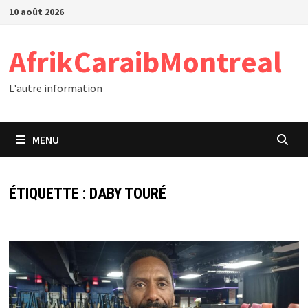
Passer
10 août 2026
au
contenu
AfrikCaraibMontreal
L'autre information
MENU
ÉTIQUETTE :
DABY TOURÉ