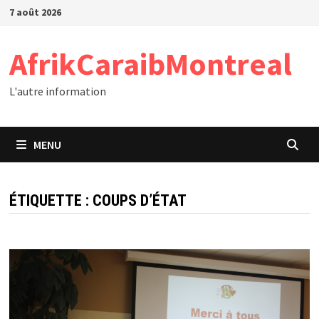
Passer
7 août 2026
au
contenu
AfrikCaraibMontreal
L'autre information
MENU
ÉTIQUETTE :
COUPS D’ÉTAT