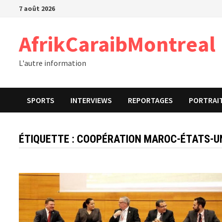
Passer
7 août 2026
au
contenu
AfrikCaraibMontreal
L'autre information
SPORTS
INTERVIEWS
REPORTAGES
PORTRAI
ÉTIQUETTE :
COOPÉRATION MAROC-ÉTATS-U