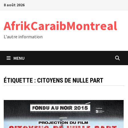
Passer
8 août 2026
au
contenu
AfrikCaraibMontreal
L'autre information
MENU
ÉTIQUETTE :
CITOYENS DE NULLE PART