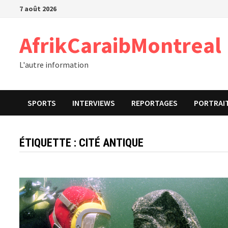
Passer
7 août 2026
au
contenu
AfrikCaraibMontreal
L'autre information
SPORTS
INTERVIEWS
REPORTAGES
PORTRAI
ÉTIQUETTE :
CITÉ ANTIQUE