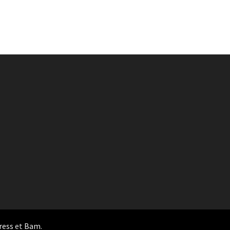
ress
et
Bam
.