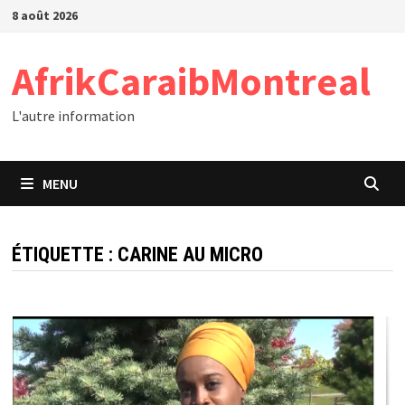
Passer
8 août 2026
au
contenu
AfrikCaraibMontreal
L'autre information
MENU
ÉTIQUETTE :
CARINE AU MICRO