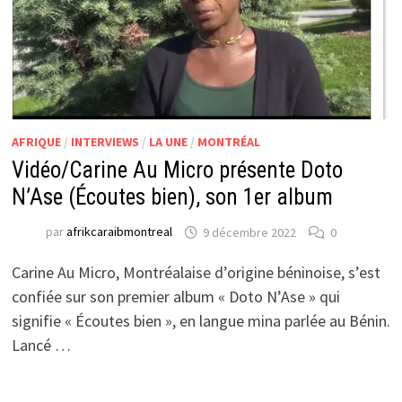
AFRIQUE
/
INTERVIEWS
/
LA UNE
/
MONTRÉAL
Vidéo/Carine Au Micro présente Doto
N’Ase (Écoutes bien), son 1er album
par
afrikcaraibmontreal
9 décembre 2022
0
Carine Au Micro, Montréalaise d’origine béninoise, s’est
confiée sur son premier album « Doto N’Ase » qui
signifie « Écoutes bien », en langue mina parlée au Bénin.
Lancé …