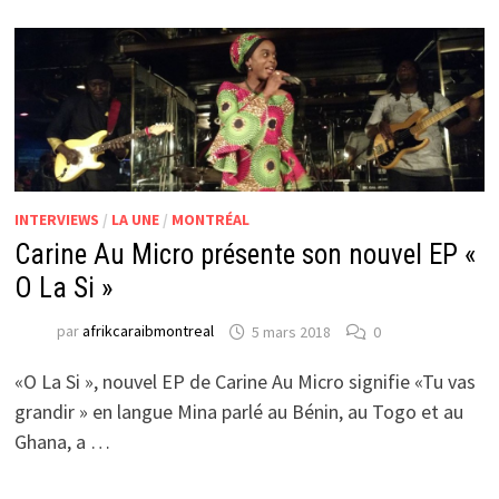
INTERVIEWS
/
LA UNE
/
MONTRÉAL
Carine Au Micro présente son nouvel EP «
O La Si »
par
afrikcaraibmontreal
5 mars 2018
0
«O La Si », nouvel EP de Carine Au Micro signifie «Tu vas
grandir » en langue Mina parlé au Bénin, au Togo et au
Ghana, a …