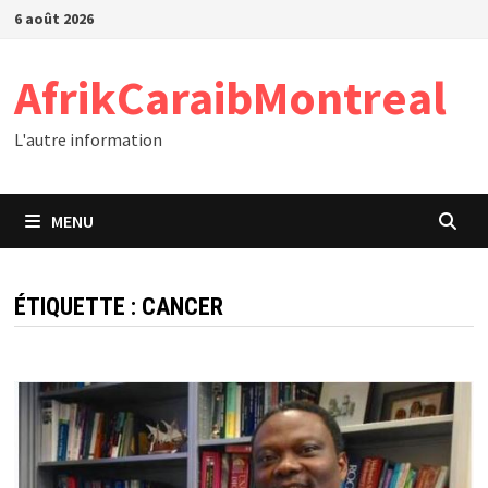
Passer
6 août 2026
au
contenu
AfrikCaraibMontreal
L'autre information
MENU
ÉTIQUETTE :
CANCER