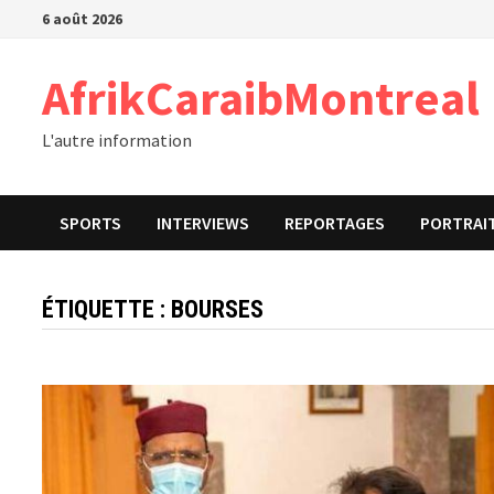
Passer
6 août 2026
au
contenu
AfrikCaraibMontreal
L'autre information
SPORTS
INTERVIEWS
REPORTAGES
PORTRAI
ÉTIQUETTE :
BOURSES