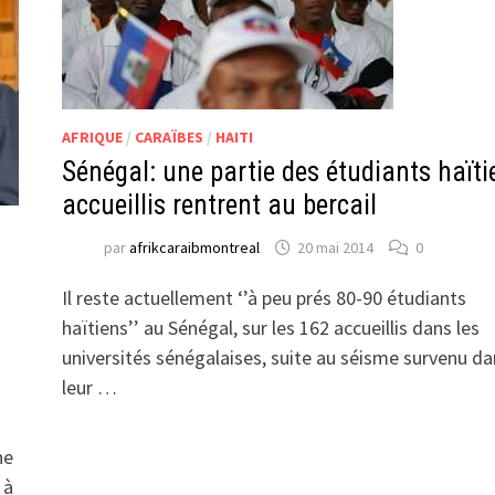
AFRIQUE
/
CARAÏBES
/
HAITI
Sénégal: une partie des étudiants haïti
accueillis rentrent au bercail
par
afrikcaraibmontreal
20 mai 2014
0
Il reste actuellement ‘’à peu prés 80-90 étudiants
haïtiens’’ au Sénégal, sur les 162 accueillis dans les
universités sénégalaises, suite au séisme survenu da
leur …
ne
 à