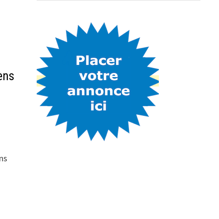
ens
ns