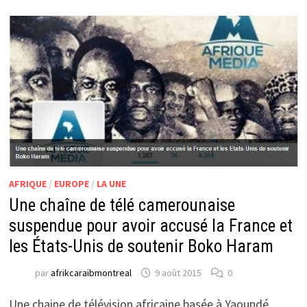
AFRIQUE
/
EUROPE
/
LA UNE
Une chaîne de télé camerounaise
suspendue pour avoir accusé la France et
les États-Unis de soutenir Boko Haram
par
afrikcaraibmontreal
9 août 2015
0
Une chaine de télévision africaine basée à Yaoundé,