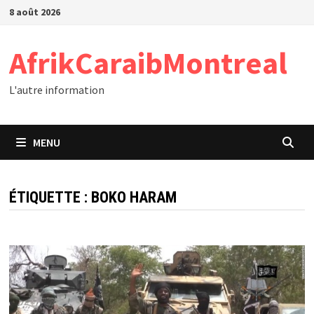
Passer
8 août 2026
au
contenu
AfrikCaraibMontreal
L'autre information
MENU
ÉTIQUETTE :
BOKO HARAM