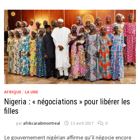
AFRIQUE
/
LA UNE
Nigeria : « négociations » pour libérer les
filles
par
afrikcaraibmontreal
13 avril 2017
0
Le gouvernement nigérian affirme qu’il négocie encore