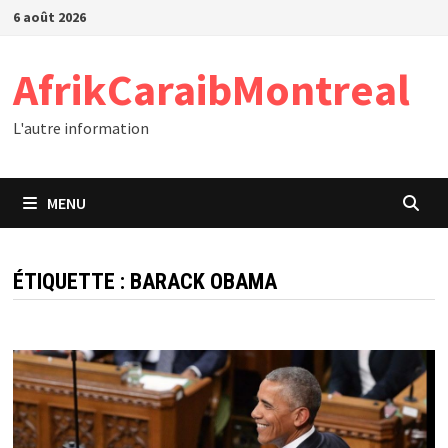
Passer
6 août 2026
au
contenu
AfrikCaraibMontreal
L'autre information
MENU
ÉTIQUETTE :
BARACK OBAMA