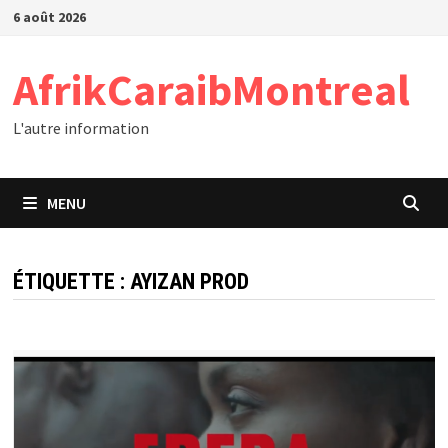
Passer
6 août 2026
au
contenu
AfrikCaraibMontreal
L'autre information
MENU
ÉTIQUETTE :
AYIZAN PROD