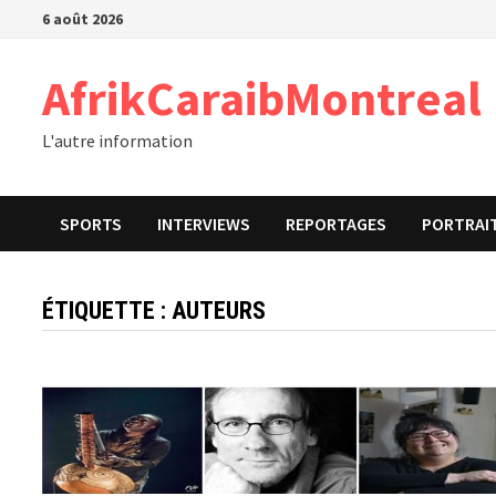
Passer
6 août 2026
au
contenu
AfrikCaraibMontreal
L'autre information
SPORTS
INTERVIEWS
REPORTAGES
PORTRAI
ÉTIQUETTE :
AUTEURS