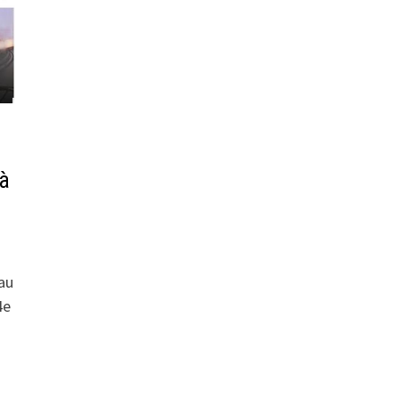
 à
 au
4e