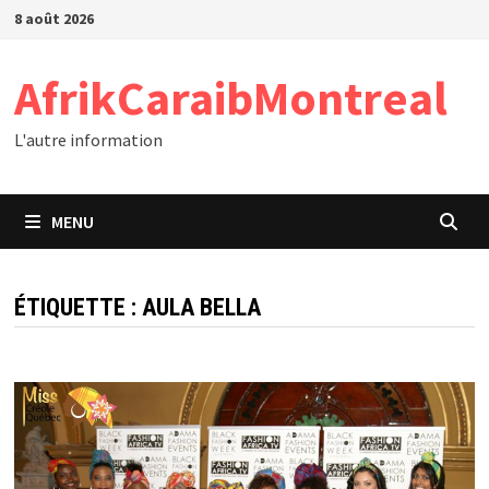
Passer
8 août 2026
au
contenu
AfrikCaraibMontreal
L'autre information
MENU
ÉTIQUETTE :
AULA BELLA