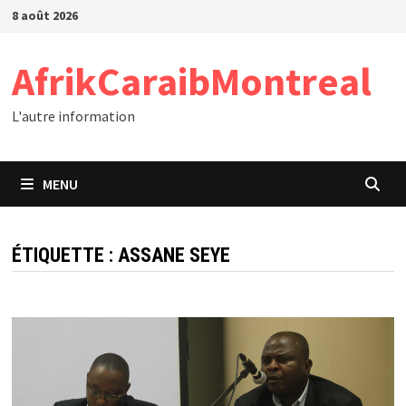
Passer
8 août 2026
au
contenu
AfrikCaraibMontreal
L'autre information
MENU
ÉTIQUETTE :
ASSANE SEYE