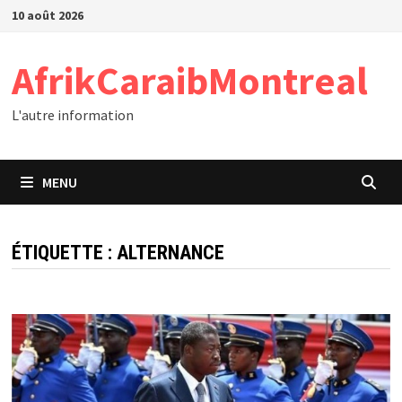
Passer
10 août 2026
au
contenu
AfrikCaraibMontreal
L'autre information
MENU
ÉTIQUETTE :
ALTERNANCE