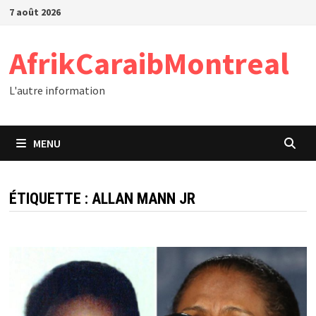
Passer
7 août 2026
au
contenu
AfrikCaraibMontreal
L'autre information
MENU
ÉTIQUETTE :
ALLAN MANN JR