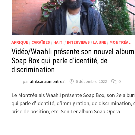
AFRIQUE
/
CARAÏBES
/
HAITI
/
INTERVIEWS
/
LA UNE
/
MONTRÉAL
Vidéo/Waahli présente son nouvel album
Soap Box qui parle d’identité, de
discrimination
par
afrikcaraibmontreal
6 décembre 2022
0
Le Montréalais Waahli présente Soap Box, son 2e albu
qui parle d’identité, d’immigration, de discrimination, 
prise de position, etc. Son 1er album Soap Opera …