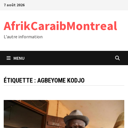
Passer
7 août 2026
au
contenu
AfrikCaraibMontreal
L'autre information
MENU
ÉTIQUETTE :
AGBEYOME KODJO