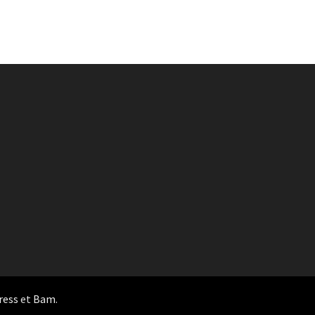
ress
et
Bam
.