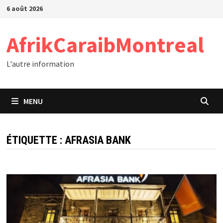
Passer
6 août 2026
au
contenu
AfrikCaraibMontreal
L'autre information
MENU
ÉTIQUETTE :
AFRASIA BANK