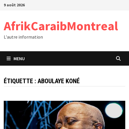
Passer
9 août 2026
au
contenu
AfrikCaraibMontreal
L'autre information
MENU
ÉTIQUETTE :
ABOULAYE KONÉ