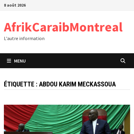
Passer
8 août 2026
au
contenu
AfrikCaraibMontreal
L'autre information
MENU
ÉTIQUETTE :
ABDOU KARIM MECKASSOUA